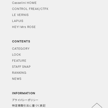
Casselini HOME
CONTROL FREAK/CTFK
LE VERNIS
LAPUIS
HEY! Mrs ROSE
CONTENTS
CATEGORY
LOOK
FEATURE
STAFF SNAP
RANKING
NEWS
INFORMATION
プライバシーポリシー
特定商取引法に基づく表記