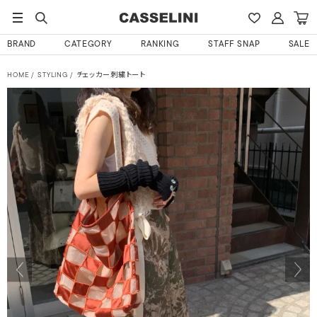
BRAND
CATEGORY
RANKING
STAFF SNAP
SALE
HOME
STYLING
チェッカー刺繍トート