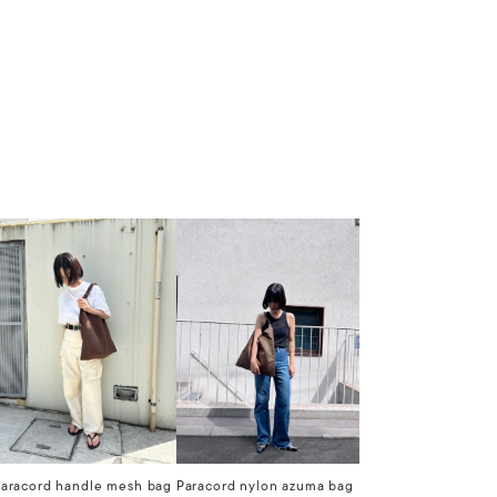
aracord handle mesh bag
Paracord nylon azuma bag