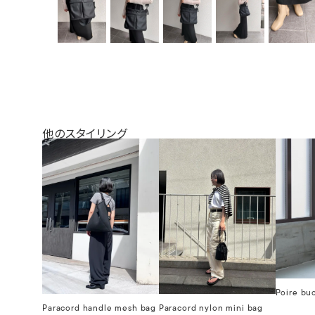
他のスタイリング
Poire bu
Paracord handle mesh bag
Paracord nylon mini bag