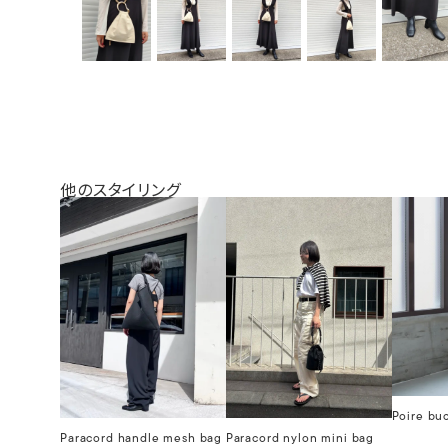
他のスタイリング
Poire bu
Paracord handle mesh bag
Paracord nylon mini bag