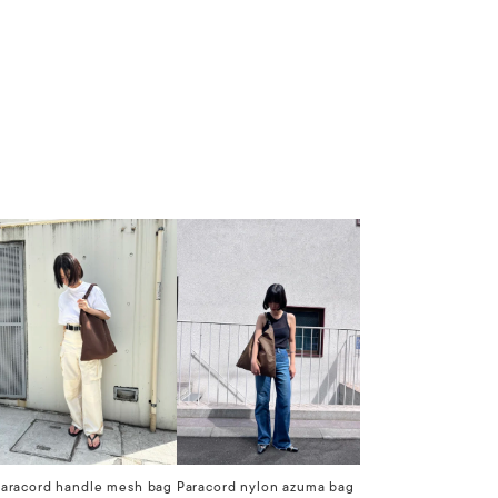
aracord handle mesh bag
Paracord nylon azuma bag