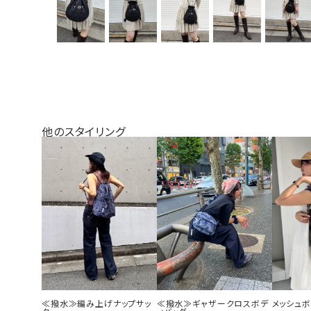
他のスタイリング
≪撥水≫編み上げナップサッ
≪撥水≫ギャザークロスボデ
メッシュ