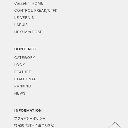
Casselini HOME
CONTROL FREAK/CTFK
LE VERNIS
LAPUIS
HEY! Mrs ROSE
CONTENTS
CATEGORY
LOOK
FEATURE
STAFF SNAP
RANKING
NEWS
INFORMATION
プライバシーポリシー
特定商取引法に基づく表記