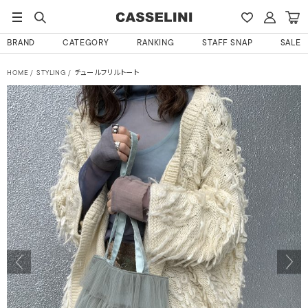
BRAND
CATEGORY
RANKING
STAFF SNAP
SALE
HOME
STYLING
チュールフリルトート