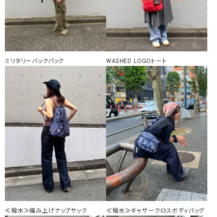
ミリタリーバックパック
WASHED LOGOトート
≪撥水≫編み上げナップサック
≪撥水≫ギャザークロスボディバッグ