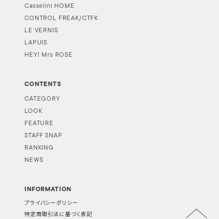
Casselini HOME
CONTROL FREAK/CTFK
LE VERNIS
LAPUIS
HEY! Mrs ROSE
CONTENTS
CATEGORY
LOOK
FEATURE
STAFF SNAP
RANKING
NEWS
INFORMATION
プライバシーポリシー
特定商取引法に基づく表記