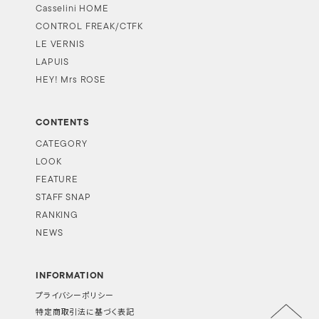
Casselini HOME
CONTROL FREAK/CTFK
LE VERNIS
LAPUIS
HEY! Mrs ROSE
CONTENTS
CATEGORY
LOOK
FEATURE
STAFF SNAP
RANKING
NEWS
INFORMATION
プライバシーポリシー
特定商取引法に基づく表記