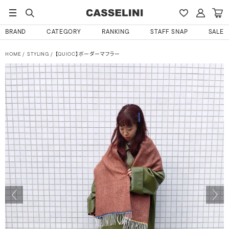
BRAND
CATEGORY
RANKING
STAFF SNAP
SALE
HOME
STYLING
【QUIOC】ボーダーマフラー