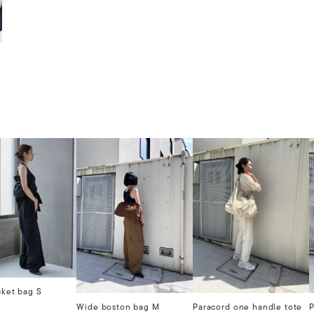
cket bag S
Wide boston bag M
Paracord one handle tote
P