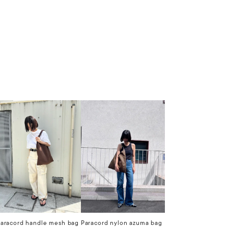
aracord handle mesh bag
Paracord nylon azuma bag