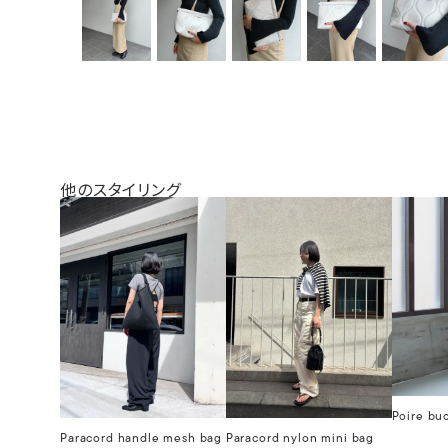
他のスタイリング
Poire bu
Paracord handle mesh bag
Paracord nylon mini bag