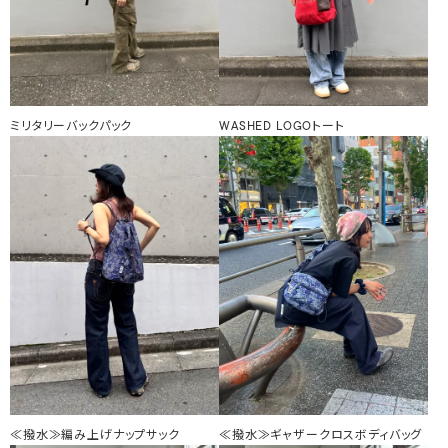
ミリタリーバックパック
WASHED LOGOトート
≪撥水≫編み上げナップサック
≪撥水≫ギャザークロスボディバッグ