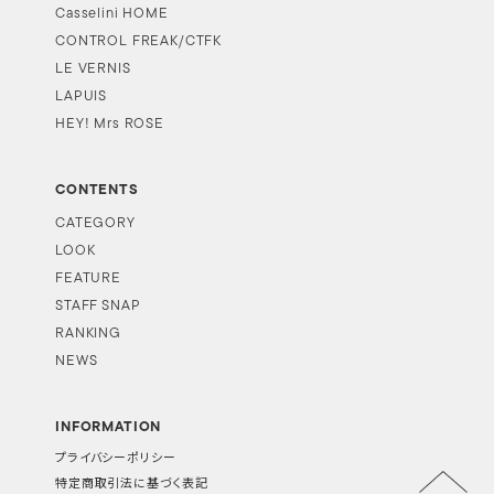
Casselini HOME
CONTROL FREAK/CTFK
LE VERNIS
LAPUIS
HEY! Mrs ROSE
CONTENTS
CATEGORY
LOOK
FEATURE
STAFF SNAP
RANKING
NEWS
INFORMATION
プライバシーポリシー
特定商取引法に基づく表記