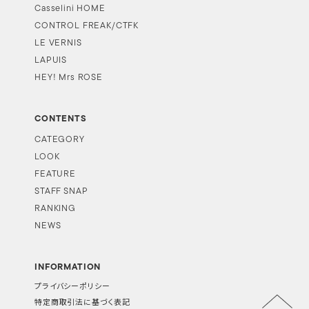
Casselini HOME
CONTROL FREAK/CTFK
LE VERNIS
LAPUIS
HEY! Mrs ROSE
CONTENTS
CATEGORY
LOOK
FEATURE
STAFF SNAP
RANKING
NEWS
INFORMATION
プライバシーポリシー
特定商取引法に基づく表記