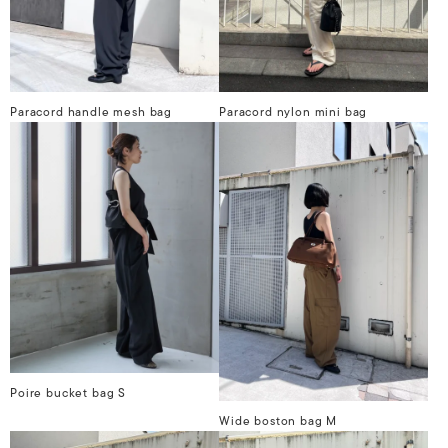
Paracord handle mesh bag
Paracord nylon mini bag
Poire bucket bag S
Wide boston bag M