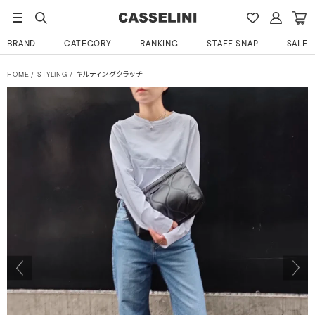
BRAND
CATEGORY
RANKING
STAFF SNAP
SALE
HOME
STYLING
キルティングクラッチ