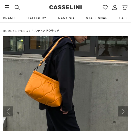
BRAND
CATEGORY
RANKING
STAFF SNAP
SALE
HOME
STYLING
キルティングクラッチ