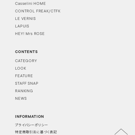
Casselini HOME
CONTROL FREAK/CTFK
LE VERNIS
LAPUIS
HEY! Mrs ROSE
CONTENTS
CATEGORY
LOOK
FEATURE
STAFF SNAP
RANKING
NEWS
INFORMATION
プライバシーポリシー
特定商取引法に基づく表記