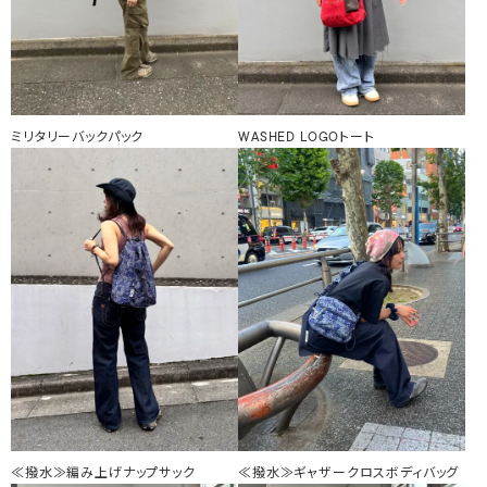
ミリタリーバックパック
WASHED LOGOトート
≪撥水≫編み上げナップサック
≪撥水≫ギャザークロスボディバッグ