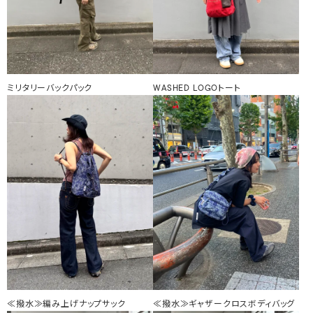
ミリタリーバックパック
WASHED LOGOトート
≪撥水≫編み上げナップサック
≪撥水≫ギャザークロスボディバッグ