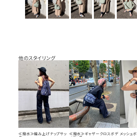
他のスタイリング
≪撥水≫編み上げナップサッ
≪撥水≫ギャザークロスボデ
メッシュ