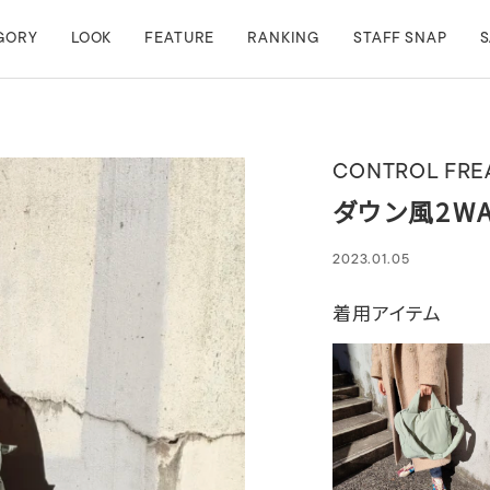
GORY
LOOK
FEATURE
RANKING
STAFF SNAP
S
CONTROL FRE
ダウン風2W
2023.01.05
着用アイテム