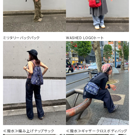
ミリタリーバックパック
WASHED LOGOトート
≪撥水≫編み上げナップサック
≪撥水≫ギャザークロスボディバッグ