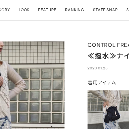
GORY
LOOK
FEATURE
RANKING
STAFF SNAP
S
CONTROL FRE
≪撥水≫ナイ
2023.01.25
着用アイテム