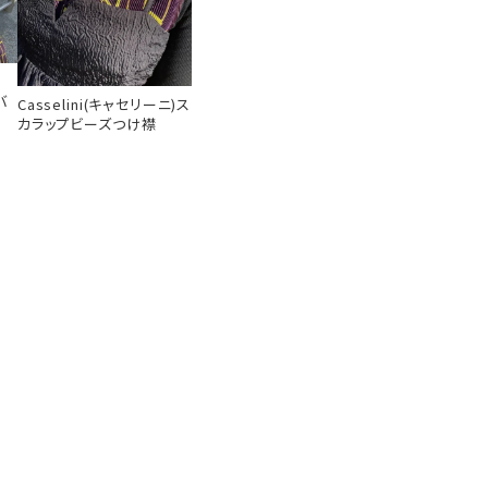
)
バ
Casselini(キャセリーニ)ス
カラップビーズつけ襟