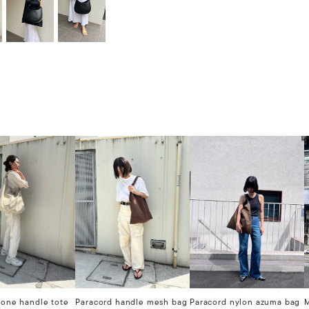
 one handle tote
Paracord handle mesh bag
Paracord nylon azuma bag
M