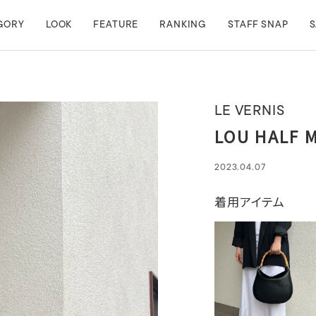
GORY
LOOK
FEATURE
RANKING
STAFF SNAP
S
LE VERNIS
LOU HALF 
2023.04.07
着用アイテム