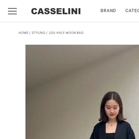
BRAND
CATE
HOME
STYLING
LOU HALF MOON BAG