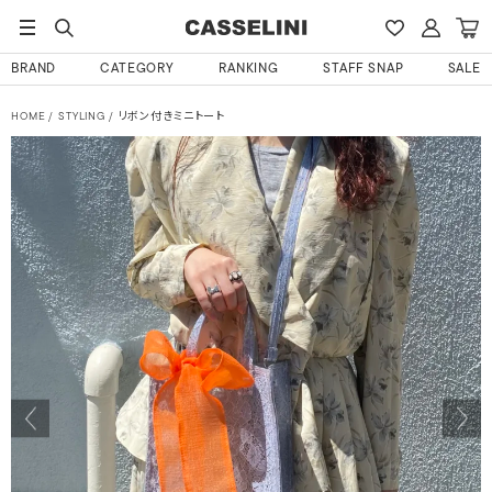
BRAND
CATEGORY
RANKING
STAFF SNAP
SALE
HOME
STYLING
リボン付きミニトート