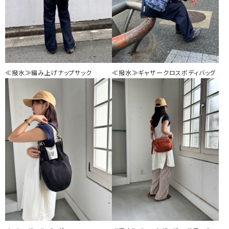
≪撥水≫編み上げナップサック
≪撥水≫ギャザークロスボディバッグ