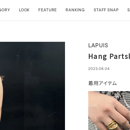
GORY
LOOK
FEATURE
RANKING
STAFF SNAP
S
LAPUIS
Hang Part
2023.08.04
着用アイテム