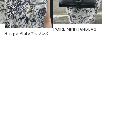
POIRE MINI HANDBAG
Bridge Plateネックレス