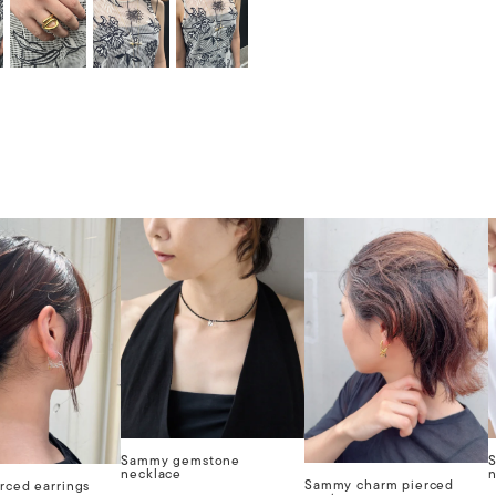
Sammy gemstone
necklace
n
Sammy charm pierced
rced earrings