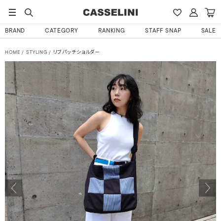
BRAND
CATEGORY
RANKING
STAFF SNAP
SALE
HOME
STYLING
リブパッチショルダー