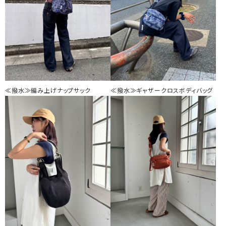
≪撥水≫編み上げナップサック
≪撥水≫ギャザークロスボディバッグ