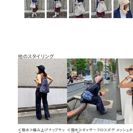
他のスタイリング
≪撥水≫編み上げナップサッ
≪撥水≫ギャザークロスボデ
メッシュ