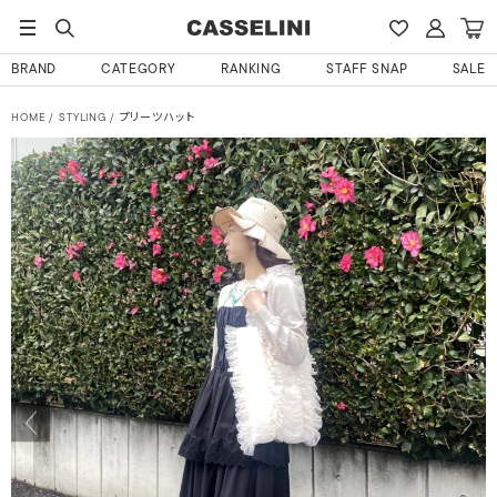
BRAND
CATEGORY
RANKING
STAFF SNAP
SALE
HOME
STYLING
プリーツハット