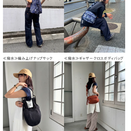
≪撥水≫編み上げナップサック
≪撥水≫ギャザークロスボディバッグ