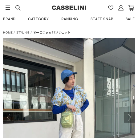
BRAND
CATEGORY
RANKING
STAFF SNAP
SALE
HOME
STYLING
オーロラｐｕｆｆポシェット