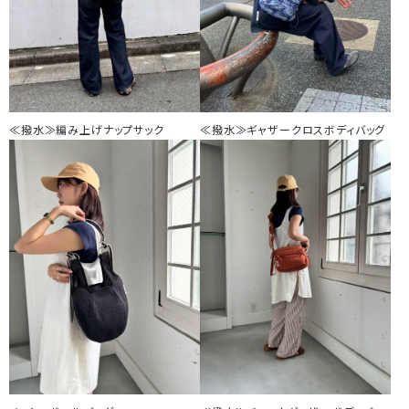
≪撥水≫編み上げナップサック
≪撥水≫ギャザークロスボディバッグ