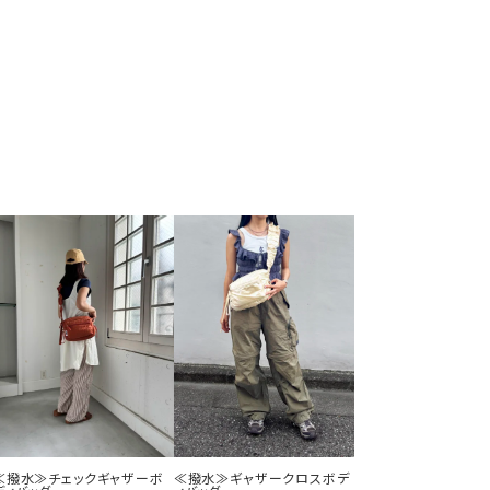
≪撥水≫チェックギャザーボ
≪撥水≫ギャザークロスボデ