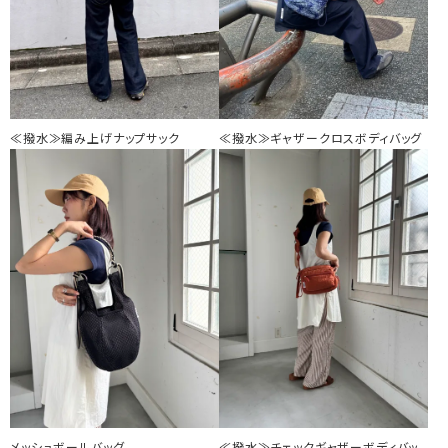
≪撥水≫編み上げナップサック
≪撥水≫ギャザークロスボディバッグ