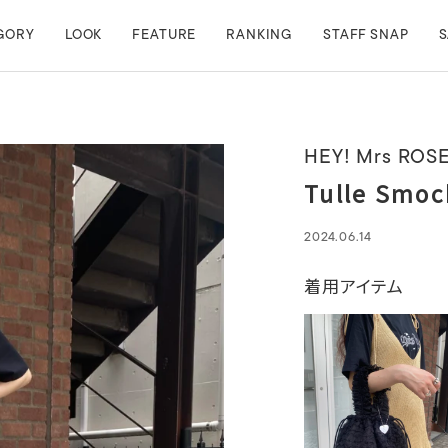
GORY
LOOK
FEATURE
RANKING
STAFF SNAP
S
HEY! Mrs ROS
Tulle Smoc
2024.06.14
着用アイテム