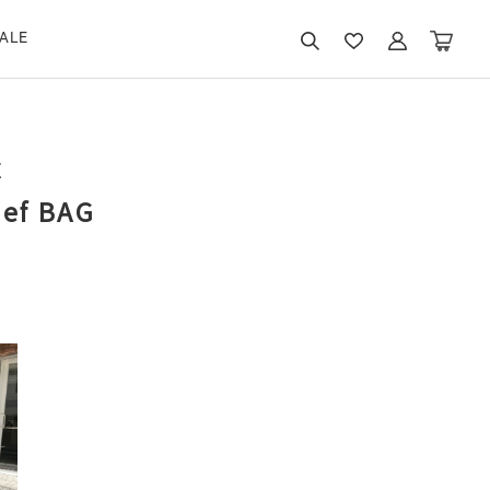
ALE
E
ief BAG