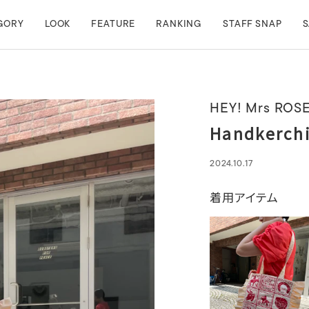
GORY
LOOK
FEATURE
RANKING
STAFF SNAP
S
HEY! Mrs ROS
Handkerch
2024.10.17
着用アイテム