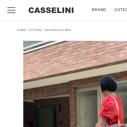
BRAND
CATE
HOME
STYLING
Handkerchief BAG