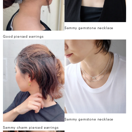
Sammy gemstone necklace
Good pierced earrings
Sammy gemstone necklace
Sammy charm pierced earrings