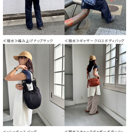
≪撥水≫編み上げナップサック
≪撥水≫ギャザークロスボディバッグ