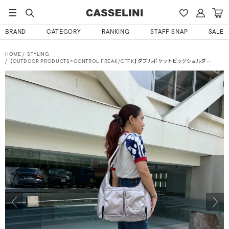
BRAND
CATEGORY
RANKING
STAFF SNAP
SALE
HOME
STYLING
【OUTDOOR PRODUCTS×CONTROL FREAK/CTFK】ダブルポケットビッグショルダー