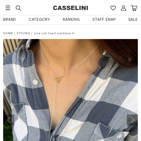
BRAND
CATEGORY
RANKING
STAFF SNAP
SALE
HOME
STYLING
Line coil heart necklace A