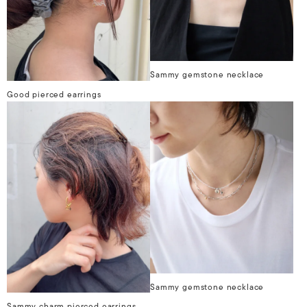
Sammy gemstone necklace
Good pierced earrings
Sammy gemstone necklace
Sammy charm pierced earrings