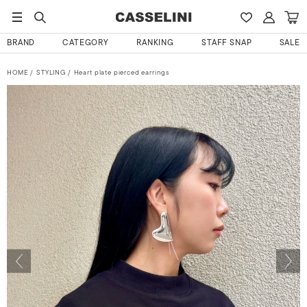
BRAND
CATEGORY
RANKING
STAFF SNAP
SALE
HOME
STYLING
Heart plate pierced earrings