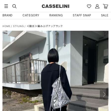
BRAND
CATEGORY
RANKING
STAFF SNAP
SALE
HOME
STYLING
≪撥水≫編み上げナップサック