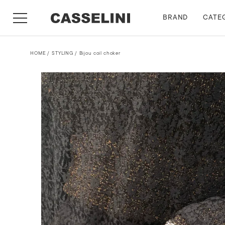
BRAND
CATE
HOME
STYLING
Bijou coil choker