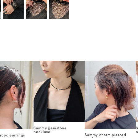
Sammy gemstone
necklace
n
Sammy charm pierced
rced earrings