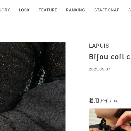
GORY
LOOK
FEATURE
RANKING
STAFF SNAP
S
LAPUIS
Bijou coil 
2025.05.07
着用アイテム