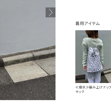
着用アイテム
≪撥水≫編み上げナッ
サック