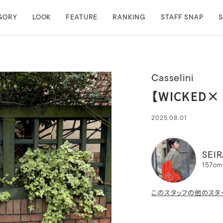
GORY
LOOK
FEATURE
RANKING
STAFF SNAP
S
Casselini
【WICKED×
2025.08.01
SEIR
157cm
このスタッフの他のスタ