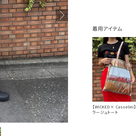
着用アイテム
【WICKED× Casselini
ラージュトート