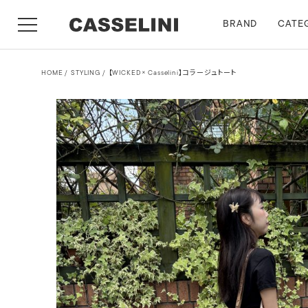
BRAND
CATE
HOME
STYLING
【WICKED× Casselini】コラージュトート