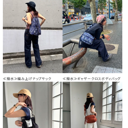
≪撥水≫編み上げナップサック
≪撥水≫ギャザークロスボディバッグ