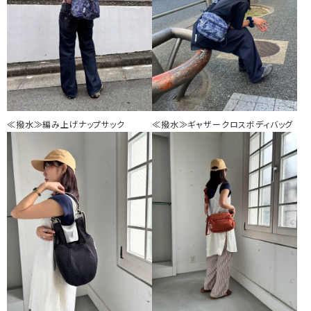
≪撥水≫編み上げナップサック
≪撥水≫ギャザークロスボディバッグ