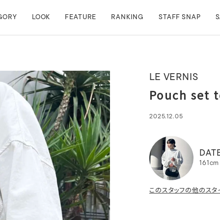
GORY
LOOK
FEATURE
RANKING
STAFF SNAP
S
LE VERNIS
Pouch set t
2025.12.05
DAT
161cm
このスタッフの他のスタ