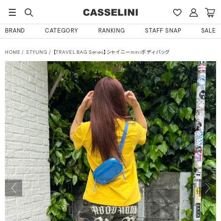
BRAND
CATEGORY
RANKING
STAFF SNAP
SALE
HOME
STYLING
【TRAVEL BAG Series】シャイニーminiボディバッグ