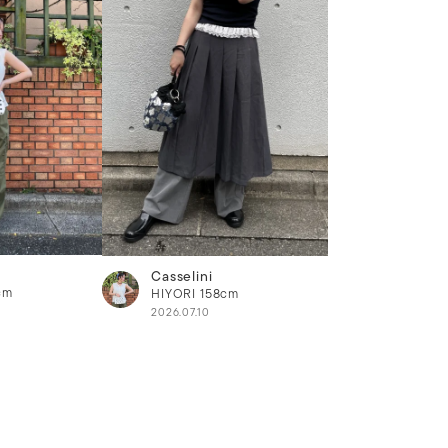
Casselini
cm
HIYORI
158cm
2026.07.10