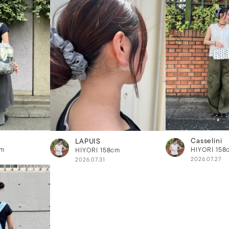
Casselini
LAPUIS
cm
HIYORI
158
HIYORI
158cm
2026.07.27
2026.07.31