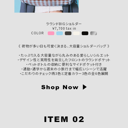
ラウンドBIGショルダー
￥7,700 tax in
COLOR
《 荷物が多い日も可愛く決まる、大容量ショルダーバッグ 》
・たっぷり入る大容量ながら丸みのある愛らしいシルエット
・デザイン性と実用性を両立したフロントのラウンドポケット
・ペットボトルの収納に便利なサイドポケット付き
・通勤・通学から週末の小旅行まで幅広いシーンで活躍
・こだわりのチェック柄3色と定番カラー3色の全6色展開