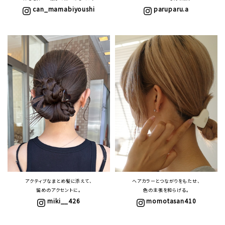
can_mamabiyoushi
paruparu.a
アクティブなまとめ髪に添えて、
ヘアカラーとつながりをもたせ、
留めのアクセントに。
色の主張を和らげる。
miki__426
momotasan410